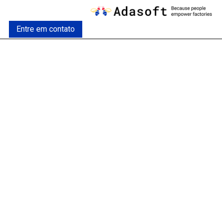
Pular para o conteúdo
Entre em contato